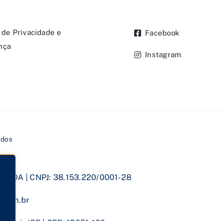
a de Privacidade e
Facebook
nça
Instagram
o
ados
al LTDA | CNPJ: 38.153.220/0001-28
x.com.br