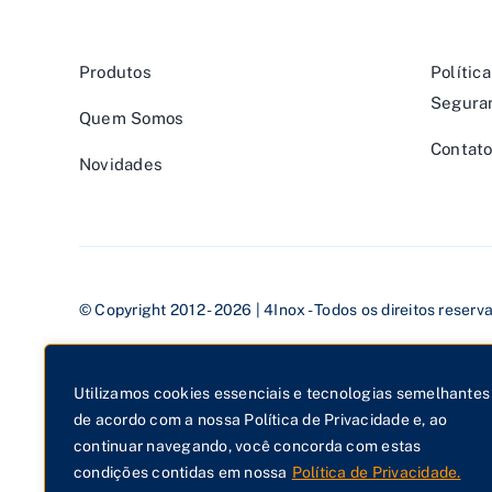
Produtos
Polític
Segura
Quem Somos
Contat
Novidades
© Copyright 2012 - 2026 | 4Inox - Todos os direitos reserv
4Inox Fabricação de Lixeiras e Produtos de Met
Utilizamos cookies essenciais e tecnologias semelhantes
de acordo com a nossa Política de Privacidade e, ao
(11) 97545-4722 | (11) 4413-3731 | contato@4ino
continuar navegando, você concorda com estas
condições contidas em nossa
Política de Privacidade.