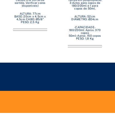
cerdas (cor da cerda
Tampa em polipropileno.
sortida. Verificar cores
3 dutos para copos de
disponíveis)
180/200ml e 1 para
copos de 50ml.
ALTURA: 77cm
BASE: 20cm x 4,5cm x
ALTURA: 52cm
4,5cm CABO: Ø5/8”
DIÂMETRO: Ø24cm
PESO: 2,5 Kg
-CAPACIDADE-
180/200ml: Aprox. 370
copos
50ml: Aprox. 150 copos
PESO: 1,8 Kg