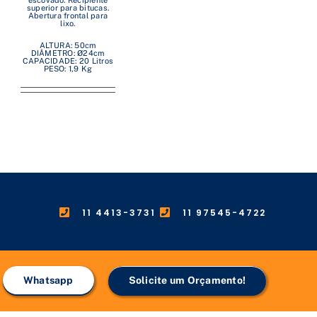
escovado. Recipiente
superior para bitucas.
Abertura frontal para
lixo.
ALTURA: 50cm
DIÂMETRO: Ø24cm
CAPACIDADE: 20 Litros
PESO: 1,9 Kg
11 4413-3731
11 97545-4722
Whatsapp
Solicite um Orçamento!