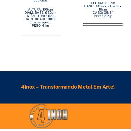
opcional.
ALTURA: 102cm
BASE: 38cm x 21,5cm x
ALTURA: 105cm
10cm
DIÂM. BASE: Ø30cm
CABO: Ø5/8”
DIÂM. TUBO: Ø2”
PESO: 3 Kg
CAPACIDADE: 3000
bitucas aprox.
PESO: 4 kg
4Inox – Transformando Metal Em Arte!