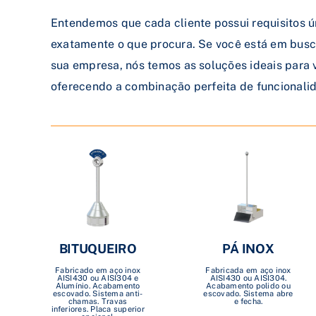
Entendemos que cada cliente possui requisitos ú
exatamente o que procura. Se você está em busc
sua empresa, nós temos as soluções ideais para
oferecendo a combinação perfeita de funcionalid
BITUQUEIRO
PÁ INOX
Fabricado em aço inox
Fabricada em aço inox
AISI430 ou AISI304 e
AISI430 ou AISI304.
Alumínio. Acabamento
Acabamento polido ou
escovado. Sistema anti-
escovado. Sistema abre
chamas. Travas
e fecha.
inferiores. Placa superior