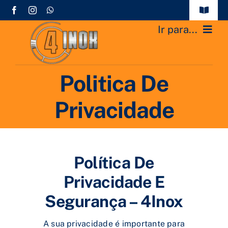
Ir
Toggle
para
Navigat
Ir para...
Política de Privacidade e Segurança
o
conteúdo
Home
Contato
Politica De
Produtos
Privacidade
Quem Somos
Novidades
Política De
Contato
Privacidade E
Segurança – 4Inox
A sua privacidade é importante para